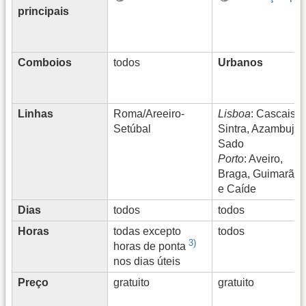
principais
Comboios
todos
Urbanos
Linhas
Roma/Areeiro-
Lisboa
: Cascais,
Setúbal
Sintra, Azambuja 
Sado
Porto
: Aveiro,
Braga, Guimarães
e Caíde
Dias
todos
todos
Horas
todas excepto
todos
3)
horas de ponta
nos dias úteis
Preço
gratuito
gratuito