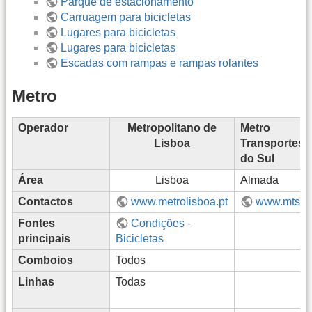
Parque de estacionamento
Carruagem para bicicletas
Lugares para bicicletas
Lugares para bicicletas
Escadas com rampas e rampas rolantes
Metro
Operador
Metropolitano de
Metro
Lisboa
Transportes
do Sul
Área
Lisboa
Almada
Contactos
www.metrolisboa.pt
www.mts.p
Fontes
Condições -
principais
Bicicletas
Comboios
Todos
Linhas
Todas