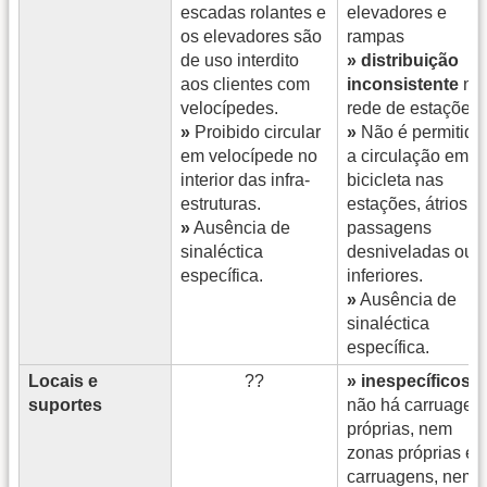
escadas rolantes e
elevadores e
os elevadores são
rampas
de uso interdito
» distribuição
aos clientes com
inconsistente
na
velocípedes.
rede de estações.
»
Proibido circular
»
Não é permitida
em velocípede no
a circulação em
interior das infra-
bicicleta nas
estruturas.
estações, átrios e
»
Ausência de
passagens
sinaléctica
desniveladas ou
específica.
inferiores.
»
Ausência de
sinaléctica
específica.
Locais e
??
» inespecíficos
:
suportes
não há carruagen
próprias, nem
zonas próprias e
carruagens, nem