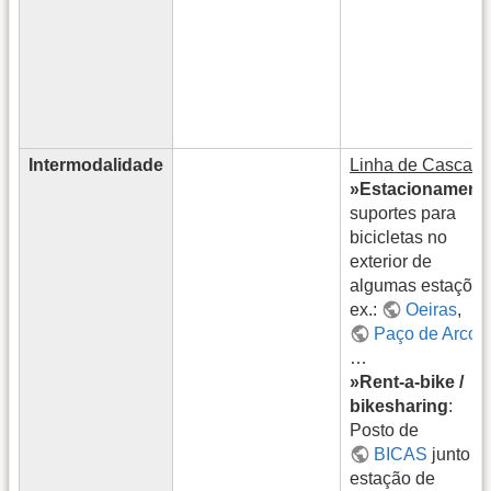
Intermodalidade
Linha de Cascais
:
»Estacionament
suportes para
bicicletas no
exterior de
algumas estações
ex.:
Oeiras
,
Paço de Arcos
…
»Rent-a-bike /
bikesharing
:
Posto de
BICAS
junto à
estação de