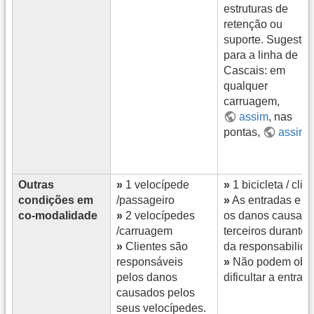
estruturas de
retenção ou
suporte. Sugestõ
para a linha de
Cascais: em
qualquer
carruagem,
assim
, nas
pontas,
assim
.
Outras
»
1 velocípede
»
1 bicicleta / clie
condições em
/passageiro
»
As entradas e sa
co-modalidade
»
2 velocípedes
os danos causado
/carruagem
terceiros durante 
»
Clientes são
da responsabilidad
responsáveis
»
Não podem obstr
pelos danos
dificultar a entrad
causados pelos
seus velocípedes.