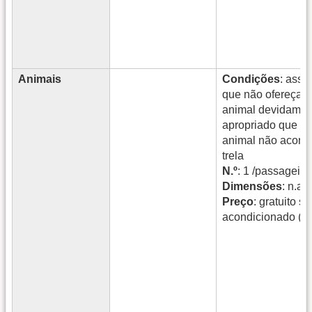
Animais
Condições
: asse
que não ofereçam 
animal devidamen
apropriado que p
animal não acond
trela
N.º
: 1 /passageiro
Dimensões
: n.a.
Preço
: gratuito s
acondicionado (ex