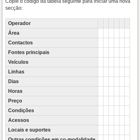
Copie o código da tabela seguinte para iniciar uma nova
secção:
Operador
Área
Contactos
Fontes principais
Veículos
Linhas
Dias
Horas
Preço
Condições
Acessos
Locais e suportes
Outras condições em co-modalidade