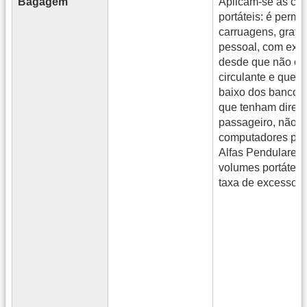
Bagagem
Aplicam-se as con
portáteis: é permi
carruagens, gratu
pessoal, com exce
desde que não ca
circulante e que 
baixo dos bancos,
que tenham direi
passageiro, não se
computadores port
Alfas Pendulares 
volumes portáteis
taxa de excesso 